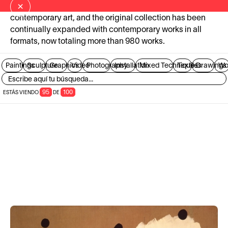
×
presenting the most significant developments in
contemporary art, and the original collection has been
continually expanded with contemporary works in all
formats, now totaling more than 980 works.
Paintings
Sculpture
Graphics
Video
Photography
Installation
Mixed Techniques
Textiles
Drawings
Wo
95
100
ESTÁS VIENDO
DE