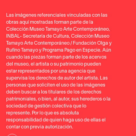
Conoce
|
ES
Las imágenes referenciales vinculadas con las
Collection Highlights
Collection
obras aquí mostradas forman parte de la
Colección Museo Tamayo Arte Contemporáneo,
INBAL- Secretaría de Cultura, Colección Museo
Tamayo Arte Contemporáneo / Fundación Olga y
The core of the Museo Tamayo’s collection consists of
Rufino Tamayo y Programa Pago en Especie. Aún
more than 300 works by 170 artists that Olga and Rufino
cuando las piezas forman parte de los acervos
Tamayo gathered and donated to establish the museum.
del museo, el artista o su patrimonio pueden
Their intention was to offer the Mexican public the
estar representados por una agencia que
opportunity to experience international art of the highest
supervisa los derechos de autor del artista. Las
quality, encompassing all artistic movements since
personas que soliciten el uso de las imágenes
World War II. The collection includes works by some of
deben buscar a los titulares de los derechos
the most renowned artists of the second half of the
patrimoniales, o bien, al autor, sus herederos o la
twentieth century, such as Pablo Picasso, Henry Moore,
sociedad de gestión colectiva que lo
Isamu Noguchi, Franz Kline, Helen Frankenthaler, Wifredo
represente. Por lo que es absoluta
Lam, Roberto Matta, Jesús Rafael Soto, Louise Nevelson,
responsabilidad de quien haga uso de ellas el
and George Segal. Since its inauguration, the museum
contar con previa autorización.
has continued to operate under its original mission of