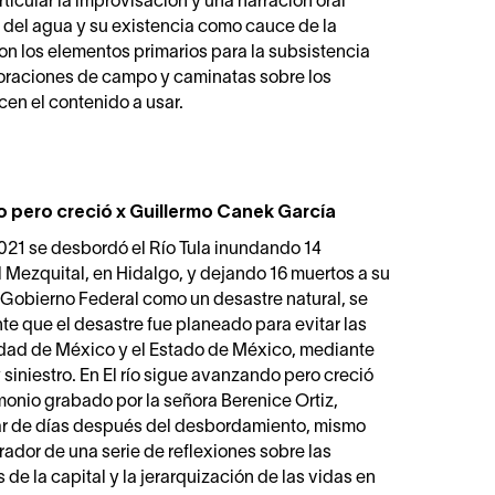
ticular la improvisación y una narración oral
ón del agua y su existencia como cauce de la
on los elementos primarios para la subsistencia
oraciones de campo y caminatas sobre los
en el contenido a usar.
o pero creció x Guillermo Canek García
021 se desbordó el Río Tula inundando 14
l Mezquital, en Hidalgo, y dejando 16 muertos a su
 Gobierno Federal como un desastre natural, se
e que el desastre fue planeado para evitar las
dad de México y el Estado de México, mediante
 y siniestro. En El río sigue avanzando pero creció
onio grabado por la señora Berenice Ortiz,
par de días después del desbordamiento, mismo
ador de una serie de reflexiones sobre las
 de la capital y la jerarquización de las vidas en