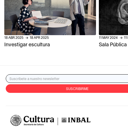
18
ABR
2025
→
18
APR
2025
11
MAY
2024
→
11
Investigar escultura
Sala Pública