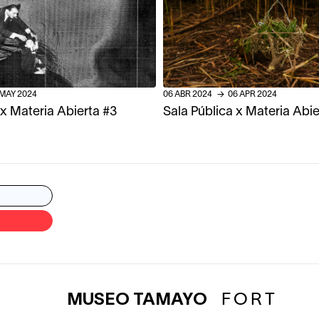
MAY
2024
06
ABR
2024
→
06
APR
2024
 x Materia Abierta #3
Sala Pública x Materia Abie
MUSEO TAMAYO
FORT