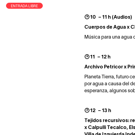
ENTRADA LIBRE
🕑 10 – 11 h (Audios)
Cuerpos de Agua x C
Música para una agua d
🕑 11 – 12 h
Archivo Petricor x Pr
Planeta Tierra, futuro 
por agua a causa del de
esperanza, algunos sob
🕑 12 – 13 h
Tejidos recursivos: r
x Calpulli Tecalco, E
Villa de Izquierda In