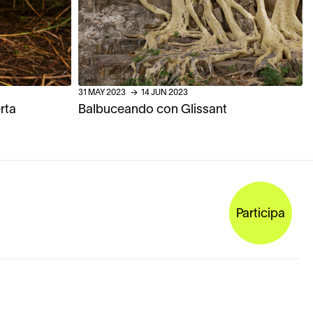
31
MAY
2023
→
14
JUN
2023
rta
Balbuceando con Glissant
Participa