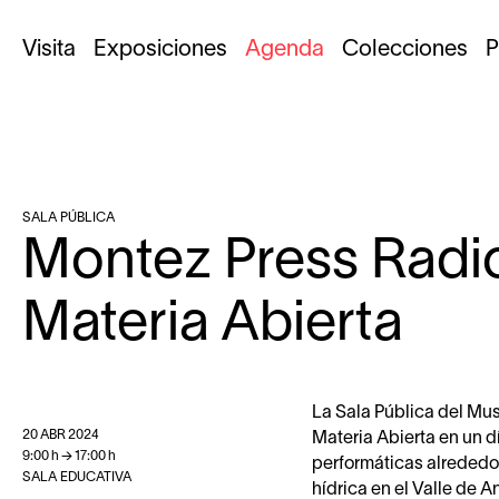
Visita
Exposiciones
Agenda
Colecciones
P
SALA PÚBLICA
Montez Press Radi
Materia Abierta
La Sala Pública del Mu
20
ABR
2024
Materia Abierta en un d
9:00
h
→
17:00
h
performáticas alrededor 
SALA EDUCATIVA
hídrica en el Valle de 