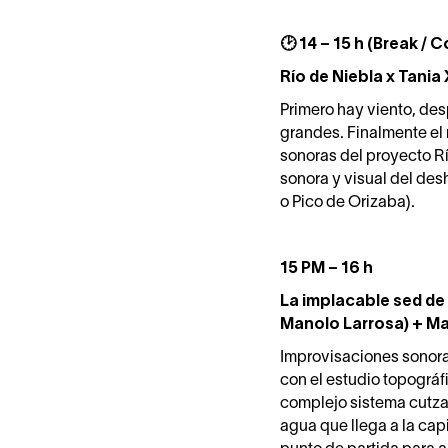
🕑 14 – 15 h (Break / 
Río de Niebla x Tania
Primero hay viento, des
grandes. Finalmente el 
sonoras del proyecto R
sonora y visual del desh
o Pico de Orizaba).
15 PM – 16 h
La implacable sed d
Manolo Larrosa) + M
Improvisaciones sonora
con el estudio topográf
complejo sistema cutza
agua que llega a la cap