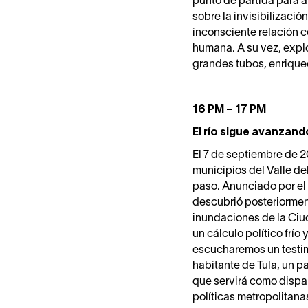
punto de partida para ar
sobre la invisibilizaci
inconsciente relación c
humana. A su vez, expl
grandes tubos, enriquec
16 PM – 17 PM
El río sigue avanzand
El 7 de septiembre de 2
municipios del Valle de
paso. Anunciado por el
descubrió posteriorment
inundaciones de la Ciu
un cálculo político frío
escucharemos un testim
habitante de Tula, un 
que servirá como dispar
políticas metropolitanas