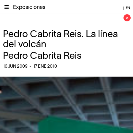
Exposiciones
|
EN
×
Pedro Cabrita Reis. La línea
del volcán
Pedro Cabrita Reis
16
JUN
2009
-
17
ENE
2010