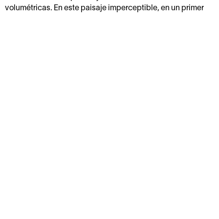
volumétricas. En este paisaje imperceptible, en un primer
acercamiento, reina una lectura abierta y la sensación de
precario balance en la colocación de las estructuras de
hierro, las cuales, en conjunto con la luminosidad de los
tubos de luz fluorescente y los cables eléctricos, además
de la uniformidad del color de la pared, sugieren una gran
forma escultórica. Ésta conforma un campo espacial que se
percibe desde adentro al formar parte de él, al habitarlo.
Participa