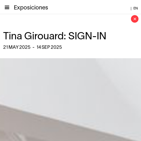
Exposiciones
|
EN
×
Tina Girouard: SIGN-IN
21
MAY
2025
-
14
SEP
2025