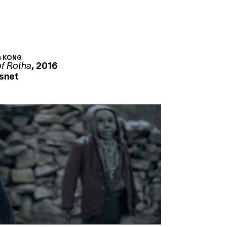
G KONG
f Rotha
, 2016
snet