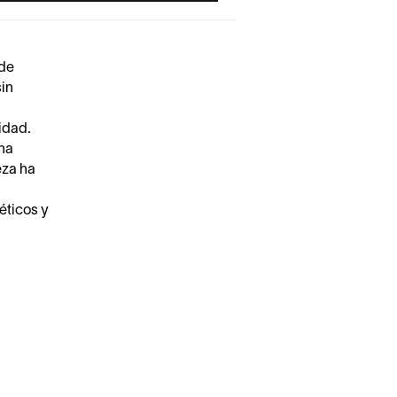
 de
sin
idad.
ina
eza ha
éticos y