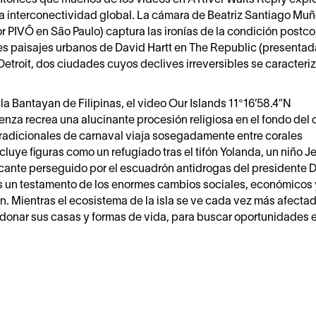
a interconectividad global. La cámara de Beatriz Santiago Mu
PIVÔ en São Paulo) captura las ironías de la condición postco
res paisajes urbanos de David Hartt en The Republic (presentad
troit, dos ciudades cuyos declives irreversibles se caracteri
a Bantayan de Filipinas, el video Our Islands 11°16’58.4″N
enza recrea una alucinante procesión religiosa en el fondo del
radicionales de carnaval viaja sosegadamente entre corales
luye figuras como un refugiado tras el tifón Yolanda, un niño J
ante perseguido por el escuadrón antidrogas del presidente D
 es un testamento de los enormes cambios sociales, económicos 
n. Mientras el ecosistema de la isla se ve cada vez más afectad
donar sus casas y formas de vida, para buscar oportunidades e