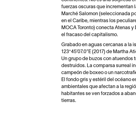
fuerzas oscuras que incrementan l
Marché Salomon (seleccionada por 
en el Caribe, mientras los peculia
MOCA Toronto) conecta Atenas y De
el fracaso del capitalismo.
Grabado en aguas cercanas a la isl
123°45’07.0″E (2017) de Martha Ati
Un grupo de buzos con atuendos t
destruidos. La comparsa surreal inc
campeón de boxeo o un narcotrafic
El fondo gris y estéril del océano
ambientales que afectan a la regió
habitantes se ven forzados a aban
tierras.