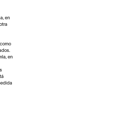
a, en
otra
s como
ados.
mla, en
s
tá
medida