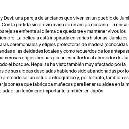
 y Devi, una pareja de ancianos que viven en un pueblo de Juml
l. Con la partida sin previo aviso de un amigo cercano –la única 
pareja se enfrenta al dilema de quedarse y mantener vivos los
iempre. La película está inspirada en varias historias. Jumla es
caras ceremoniales y efigies protectoras de madera (conocida
endas a las deidades locales y como recuerdos de los antepas
numerosas efigies hechas por un escultor local alrededor de Ju
todo el bosque. Nepal se ha visto también muy afectado por la
has de sus aldeas desoladas habiendo sido abandonadas por lo
 pretende ser un estudio etnográfico y, por lo tanto, también es
jer japonesa que fabricaba muñecas para llenar su aldea en la 
la ciudad, un fenómeno importante también en Japón.