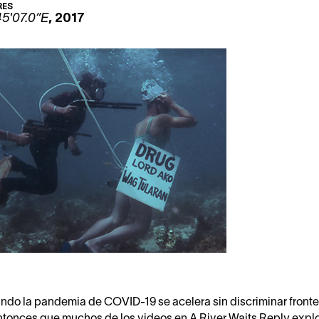
RES
45'07.0”E
, 2017
ando la pandemia de COVID-19 se acelera sin discriminar fronte
ntonces que muchos de los videos en A River Waits Reply explo