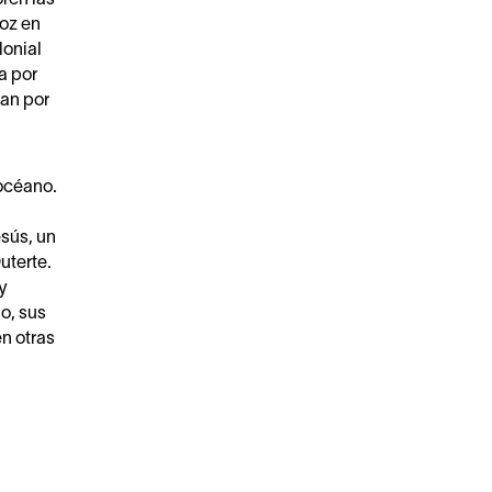
ñoz en
lonial
a por
zan por
 océano.
esús, un
uterte.
y
o, sus
n otras