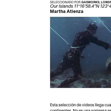
SELECCIONADO POR
GASWORKS
, LOND
Our Islands 11°16'58.4”N 123°
Martha Atienza
Esta selección de videos llega cu
continentes. No es una sorpresa e