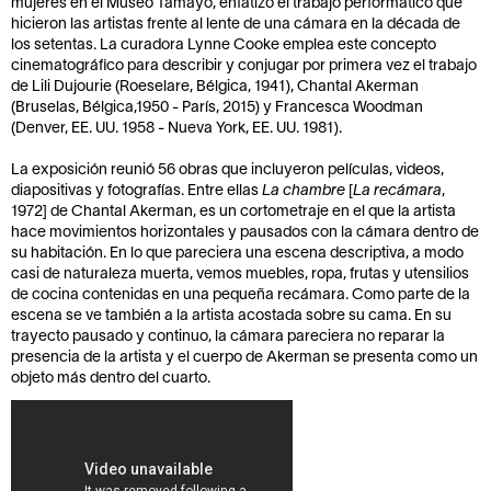
mujeres en el Museo Tamayo, enfatizó el trabajo performático que
hicieron las artistas frente al lente de una cámara en la década de
los setentas. La curadora Lynne Cooke emplea este concepto
cinematográfico para describir y conjugar por primera vez el trabajo
de Lili Dujourie (Roeselare, Bélgica, 1941), Chantal Akerman
(Bruselas, Bélgica,1950 - París, 2015)​ y Francesca Woodman
(Denver, EE. UU. 1958 - Nueva York, EE. UU. 1981).
La exposición reunió 56 obras que incluyeron películas, videos,
diapositivas y fotografías. Entre ellas
La chambre
[
La recámara
,
1972] de Chantal Akerman, es un cortometraje en el que la artista
hace movimientos horizontales y pausados con la cámara dentro de
su habitación. En lo que pareciera una escena descriptiva, a modo
casi de naturaleza muerta, vemos muebles, ropa, frutas y utensilios
de cocina contenidas en una pequeña recámara. Como parte de la
escena se ve también a la artista acostada sobre su cama. En su
trayecto pausado y continuo, la cámara pareciera no reparar la
presencia de la artista y el cuerpo de Akerman se presenta como un
objeto más dentro del cuarto.